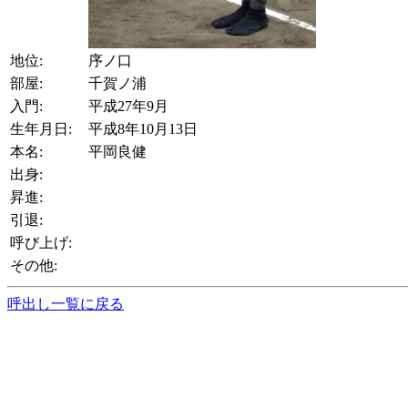
地位:
序ノ口
部屋:
千賀ノ浦
入門:
平成27年9月
生年月日:
平成8年10月13日
本名:
平岡良健
出身:
昇進:
引退:
呼び上げ:
その他:
呼出し一覧に戻る