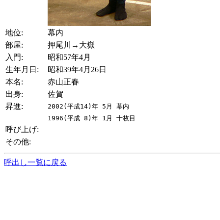
地位:
幕内
部屋:
押尾川→大嶽
入門:
昭和57年4月
生年月日:
昭和39年4月26日
本名:
赤山正春
出身:
佐賀
昇進:
2002(平成14)年 5月 幕内
1996(平成 8)年 1月 十枚目
呼び上げ:
その他:
呼出し一覧に戻る